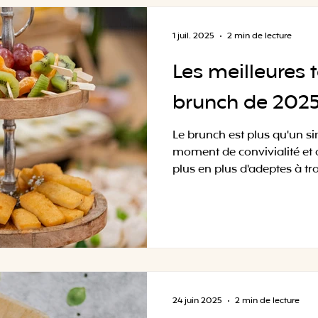
une dizaine d'artisans du 7
le plus, ceux qui font la di
Note : aucun de ces produc
1 juil. 2025
2 min de lecture
figurer ici. Ce so
Les meilleures
brunch de 202
Le brunch est plus qu'un si
moment de convivialité et d
plus en plus d'adeptes à trav
24 juin 2025
2 min de lecture