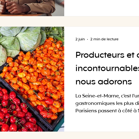
4h de TGV, regardez côté S
devenu un terrain de jeu so
proche de Paris (45 min en
des cadres dépaysants : ch
fermes-auberges, lieux aty
son séminaire : logistique 
2 juin
2 min de lecture
Producteurs et 
incontournable
nous adorons
La Seine-et-Marne, c'est l
gastronomiques les plus dis
Parisiens passent à côté à 
réaliser que chaque villag
fromager, un boulanger, un
Chez Les Bruncheuses, on t