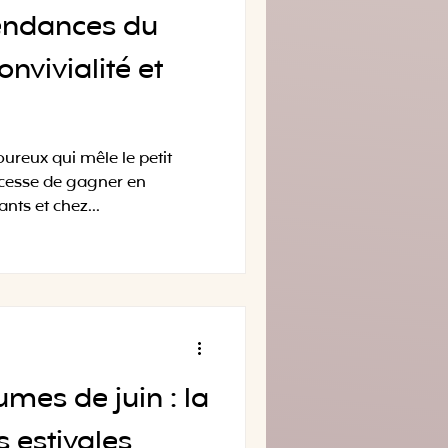
tendances du
onvivialité et
reux qui mêle le petit
e cesse de gagner en
nts et chez...
gumes de juin : la
s estivales