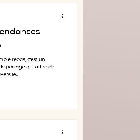
7 — voici ceux qu'on adore
fférence dans nos buffets.
teurs ne nous paie pour
 tendances
5
mple repas, c'est un
e partage qui attire de
ers le...