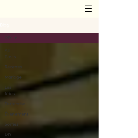
Blog
DIY
All
Posts
Recettes
Mariage
Les
fêtes
Entreprise
Événement
Sorties
DIY