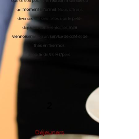
que ce soit pour une
réunion matinale
ou
un
moment informel
. Nous offrons
diverses options telles que le petit-
déjeuner continental, les
mini
viennoiseries
ou un
service de café et de
thés en thermos
.
A partir de 9€ HT/pers
2
Déjeuners