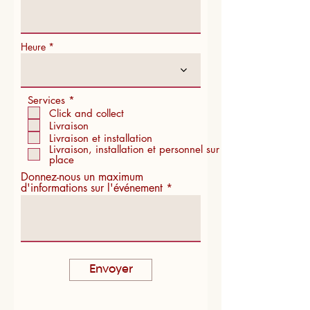
i
r
e
d
Heure
O
Services
*
b
Click and collect
l
Livraison
i
Livraison et installation
g
Livraison, installation et personnel sur
a
place
t
o
Donnez-nous un maximum
i
d'informations sur l'événement
r
e
Envoyer