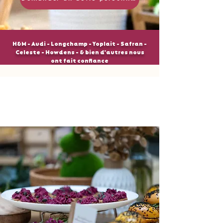
H&M - Audi - Longchamp - Yoplait - Safran -
Celeste - Howdens - & bien d'autres nous
ont fait confiance