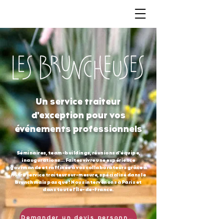
Un service traiteur
d'exception pour vos
événements professionnels
Séminaires, team-buildings, réunions d'équipe,
inaugurations… Faites vivre une expérience
gourmande et raffinée à vos collaborateurs grâce à
notre service traiteur sur-mesure, spécialisé dans le
brunch mais pas que ! Nous intervenons à Paris et
dans toute l'Île-de-France.
Demander un devis personnalisé