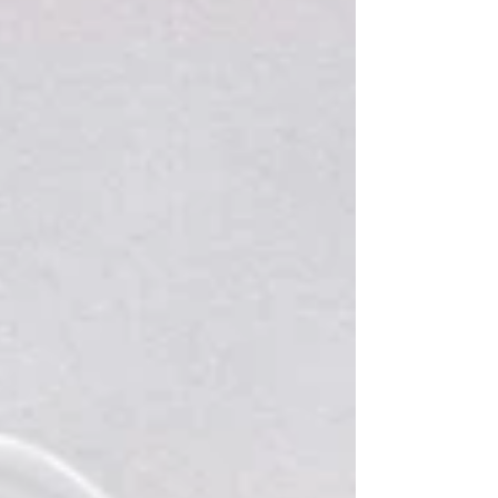
plus chaleureux. Mais soyons honnêtes : c'est
aussi un format où tout peut basculer si tu
n'anticipes pas certains détails. Le mythe du
brunch "facile à la maison" On entend souvent :
"On fera juste un brunch à la maison, ce sera
plus simple". Spoiler