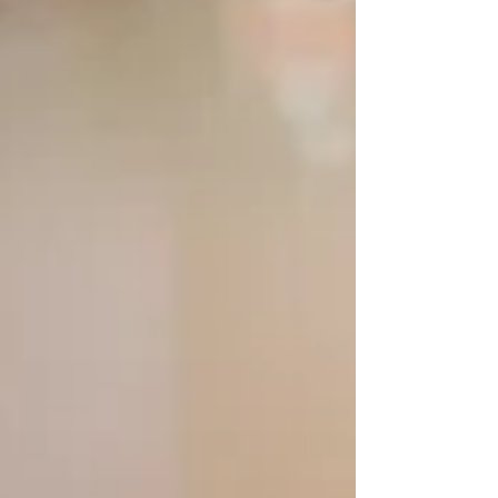
venir. Le format gagnant : brunch + activité +
retour à la maison à 18h, fraîches et reposées.
Pas besoin de p