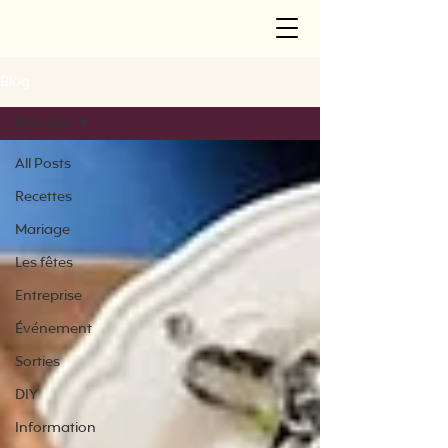
Blog
Mariage
All Posts
Recettes
Mariage
Les fêtes
Entreprise
Événement
Sorties
DIY
Information