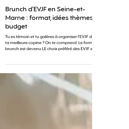
8 juin
2 min de lecture
Brunch d'EVJF en Seine-et-
Marne : format, idées thèmes,
budget
Tu es témoin et tu galères à organiser l'EVJF de
ta meilleure copine ? On te comprend. Le format
brunch est devenu LE choix préféré des EVJF en
Seine-et-Marne et en Île-de-France ces deux
dernières années. Logique : c'est plus chill
qu'une soirée club, plus convivial qu'un dîner, et
surtout, ça permet à toutes les copines (y
compris celles avec enfants en bas âge) de