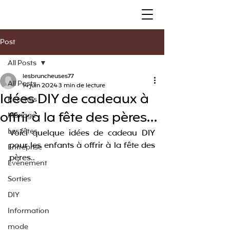
Post
All Posts
lesbruncheuses77
All Posts
14 juin 2024
3 min de lecture
Idées DIY de cadeaux à
Recettes
offrir à la fête des pères…
Mariage
Les fêtes
Voici quelque idées de cadeau DIY 
pour les enfants à offrir à la fête des 
Entreprise
pères..
Événement
Sorties
DIY
Information
mode