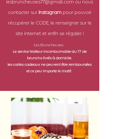
lesbruncheuses77@gmail.com
ou nous
contacter sur
Instagram
pour pouvoir
récupérer le CODE, le renseigner sur le
site internet et enfin se régaler !
Les Bruncheuses
Le service traiteur incontournable du 77 de
brunchs livrés à domicile.
les cartes cadeaux ne peuvent être remboursées
et ce peu importe le motif.