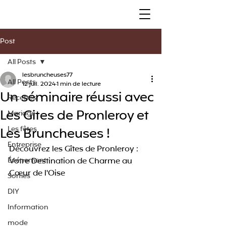
Post
All Posts
lesbruncheuses77
All Posts
12 juil. 2024
1 min de lecture
Un séminaire réussi avec
Recettes
Les Gites de Pronleroy et
Mariage
Les Bruncheuses !
Les fêtes
Entreprise
Découvrez les Gîtes de Pronleroy : 
Événement
Votre Destination de Charme au 
Cœur de l'Oise
Sorties
DIY
Information
mode