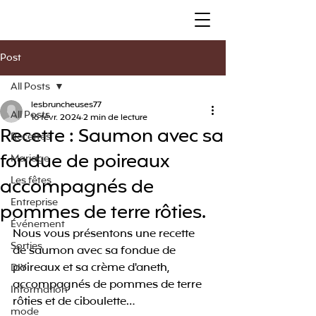
Post
All Posts
lesbruncheuses77
All Posts
16 févr. 2024
2 min de lecture
Recette : Saumon avec sa
Recettes
fondue de poireaux
Mariage
accompagnés de
Les fêtes
Entreprise
pommes de terre rôties.
Événement
Nous vous présentons une recette 
Sorties
de saumon avec sa fondue de 
poireaux et sa crème d'aneth, 
DIY
accompagnés de pommes de terre 
Information
rôties et de ciboulette…
mode