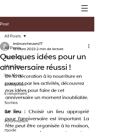
Post
All Posts
lesbruncheuses77
All Posts
13 mars 2023
2 min de lecture
Quelques idées pour un
Recettes
anniversaire réussi !
Mariage
Les fêtes
De la décoration à la nourriture en 
passant par les activités, découvrez 
Entreprise
nos idées pour faire de cet 
Événement
anniversaire un moment inoubliable.
Sorties
Le lieu :
 Choisir un lieu approprié 
DIY
pour l'anniversaire est important. La 
Information
fête peut être organisée à la maison, 
mode