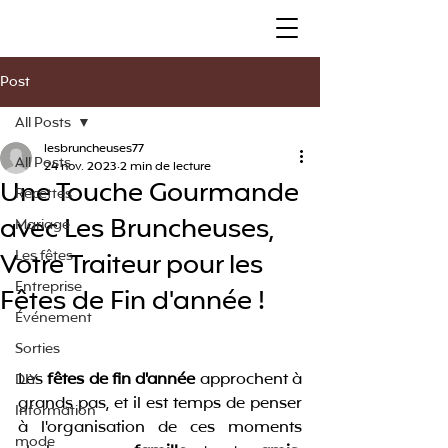
Post
All Posts
lesbruncheuses77
All Posts
24 nov. 2023
2 min de lecture
Une Touche Gourmande
Recettes
avec Les Bruncheuses,
Mariage
Votre Traiteur pour les
Les fêtes
Entreprise
Fêtes de Fin d'année !
Événement
Sorties
Les 
fêtes de fin d'année
 approchent à 
DIY
grands pas, et il est temps de penser 
Information
à l'organisation de ces moments 
mode