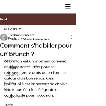
Post
All Posts
lesbruncheuses77
All Posts
13 sept. 2024
1 min de lecture
Comment s'habiller pour
Recettes
un brunch ?
Mariage
Les fêtes
Le brunch est un moment convivial 
et décontracté, idéal pour se 
Entreprise
retrouver entre amis ou en famille 
Événement
autour d'un bon repas. C'est 
Sorties
pourquoi il est important de choisir 
une tenue à la fois élégante et 
DIY
confortable pour l'occasion.
Information
mode