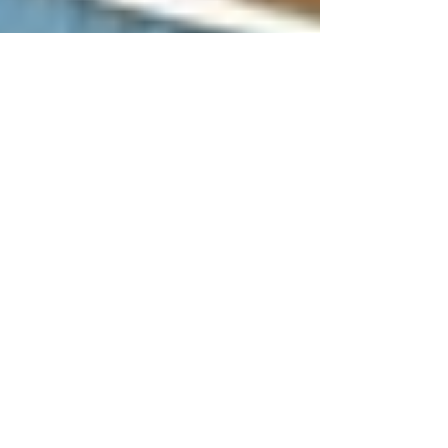
13 juil. 2022
2 min de lecture
Top 3 des boissons d'été par
Les Bruncheuses
Pour cette semaine ensoleillée, Les Bruncheuses
vous présentent leur top 3 des recettes de