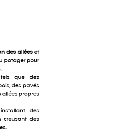
on des allées
 et 
du potager pour 
.
tels que des 
ois, des pavés 
 allées propres 
nstallant des 
 creusant des 
es.