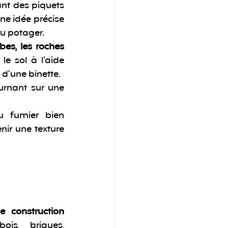
sant des piquets 
une idée précise 
du potager.
es, les roches 
le sol à l'aide 
 d'une binette.
urnant sur une 
 fumier bien 
ir une texture 
e construction
is, briques, 