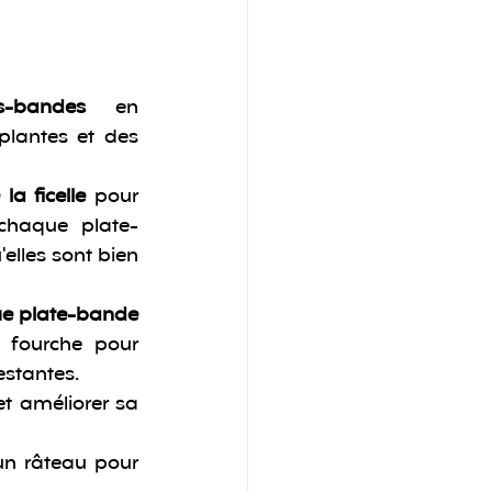
s-bandes
 en 
plantes et des 
la ficelle
 pour 
chaque plate-
lles sont bien 
ue plate-bande
fourche pour 
estantes.
et améliorer sa 
'un râteau pour 