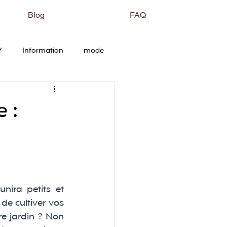
Blog
FAQ
Y
Information
mode
 :
ira petits et 
e cultiver vos 
e jardin ? Non 