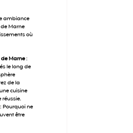
ne ambiance 
s de Marne 
issements où 
s de Marne
 : 
és le long de 
sphère 
tez de la 
une cuisine 
 réussie.
 : Pourquoi ne 
uvent être 