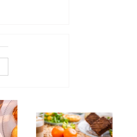
ch d'EVJF en Seine-et-
e : format, idées
es, budget