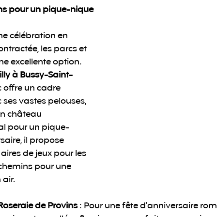
ins pour un pique-nique
ne célébration en 
ontractée, les parcs et 
ne excellente option.
illy à Bussy-Saint-
c offre un cadre 
ses vastes pelouses, 
on château 
al pour un pique-
aire, il propose 
ires de jeux pour les 
 chemins pour une 
air.
 Roseraie de Provins
 : Pour une fête d'anniversaire rom