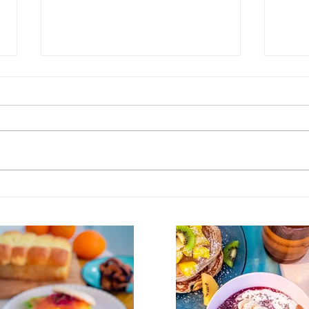
Brunch EVJF en Île-de-
Brun
France : le guide pour une
Marn
matinée parfaite avant le
thèm
grand jour