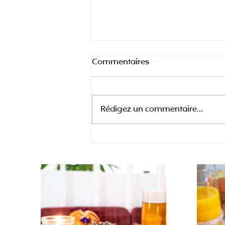
Commentaires
Rédigez un commentaire...
Gender reveal brunch 2026 :
comment combiner
l'annonce et le repas en un
seul événement réussi