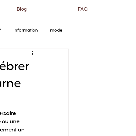
Blog
FAQ
Y
Information
mode
ébrer
arne
rsaire 
 ou une 
énement un 