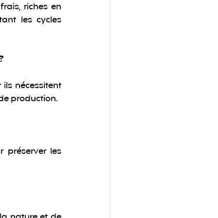
is, riches en 
ant les cycles 
?
ls nécessitent 
 de production.
 préserver les 
a nature et de 