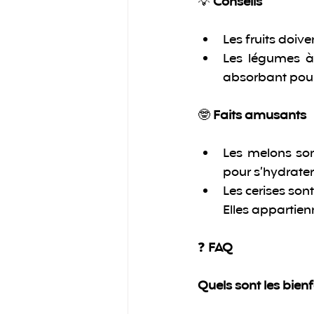
💡 
Conseils 
Les fruits doiv
Les légumes à 
absorbant pour 
🤓 
Faits amusants
Les melons son
pour s’hydrater
Les cerises son
Elles appartien
❓ 
FAQ 
Quels sont les bien