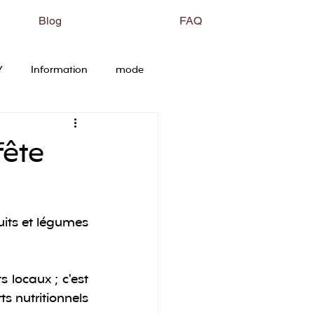
Blog
FAQ
Y
Information
mode
fête
uits et légumes 
locaux ; c'est 
 nutritionnels 