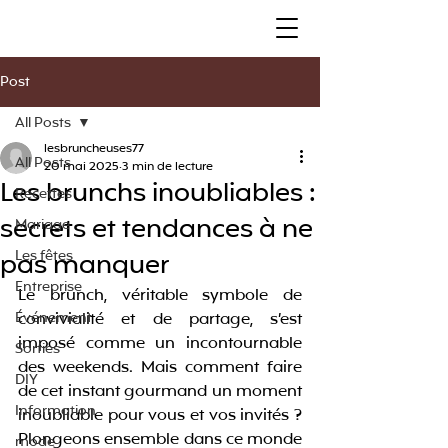
Post
All Posts
lesbruncheuses77
All Posts
20 mai 2025
3 min de lecture
Les brunchs inoubliables :
Recettes
secrets et tendances à ne
Mariage
pas manquer
Les fêtes
Entreprise
Le brunch, véritable symbole de 
Événement
convivialité et de partage, s’est 
imposé comme un incontournable 
Sorties
des weekends. Mais comment faire 
DIY
de cet instant gourmand un moment 
Information
inoubliable pour vous et vos invités ? 
Plongeons ensemble dans ce monde 
mode