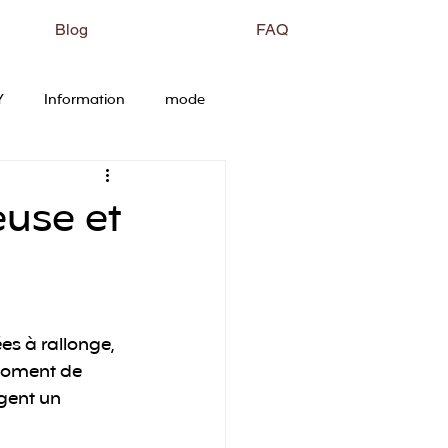
Blog
FAQ
Y
Information
mode
euse et
ées à rallonge, 
 moment de 
gent un 