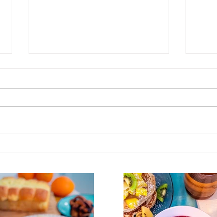
Granola croustillant maison
Petit
au miel et aux noix : la
la r
recette de base du brunch
brun