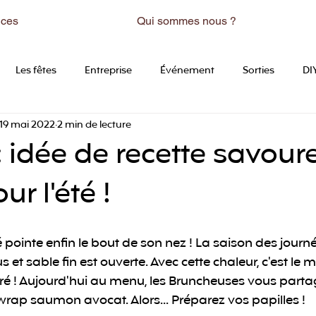
ices
Qui sommes nous ?
Les fêtes
Entreprise
Événement
Sorties
DI
19 mai 2022
2 min de lecture
: idée de recette savour
ur l'été !
'été pointe enfin le bout de son nez ! La saison des journ
s et sable fin est ouverte. Avec cette chaleur, c'est le
loré ! Aujourd'hui au menu, les Bruncheuses vous parta
wrap saumon avocat. Alors... Préparez vos papilles ! 