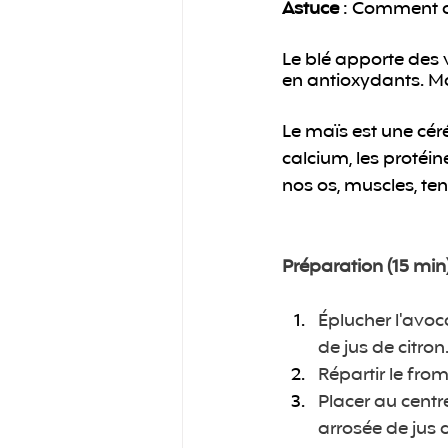
Astuce
 : Comment ch
Le blé apporte des vi
en antioxydants. Ma
Le maïs est une céré
calcium, les protéine
nos os, muscles, ten
Préparation (15 min)
Éplucher l'avoca
de jus de citro
Répartir le froma
Placer au cent
arrosée de jus d