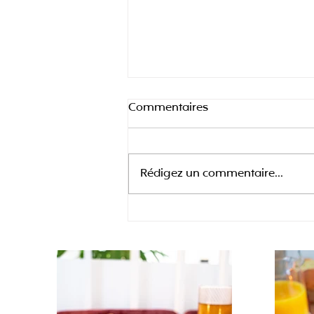
Commentaires
Rédigez un commentaire...
Recette d'œufs Benedict
parfaits : la technique
infaillible pour un brunch de
chef