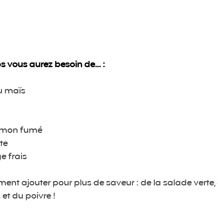
s vous aurez besoin de... : 
ou maïs
aumon fumé
tte
e frais
nt ajouter pour plus de saveur : de la salade verte,
et du poivre ! 