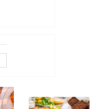
s pains briochés au lait :
ecette parfaite pour un
ch réussi