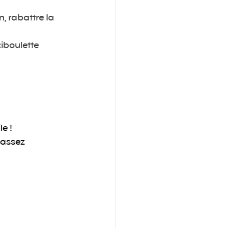
, rabattre la 
iboulette 
e ! 
passez 