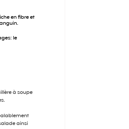
che en fibre et 
sanguin.
ges: le 
illère à soupe 
es.
éalablement 
salade ainsi 