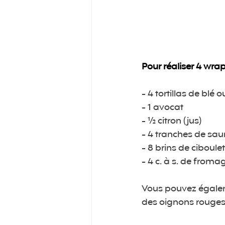
Pour réaliser 4 wrap
- 4 tortillas de blé 
- 1 avocat
- ½ citron (jus)
- 4 tranches de s
- 8 brins de ciboule
- 4 c. à s. de fromag
Vous pouvez égaleme
des oignons rouges 