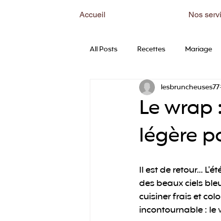
Accueil
Nos serv
All Posts
Recettes
Mariage
lesbruncheuses77
Le wrap 
légère po
Il est de retour... L
des beaux ciels bleu
cuisiner frais et co
incontournable : le 