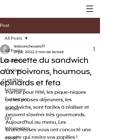
Post
All Posts
lesbruncheuses77
All Posts
21 juil. 2022
2 min de lecture
La recette du sandwich
Recettes
aux poivrons, houmous,
Mariage
épinards et feta
Les fêtes
Entreprise
Parfait pour l'été, les pique-niques 
Événement
ou les pauses déjeuners, les 
sandwichs, sont faciles à réaliser et 
Sorties
peuvent s'avérer très gourmands. 
DIY
Aujourd'hui au menu, Les 
Information
Bruncheuses vous ont concocté une 
recette qui ravira vos papilles ! 
mode