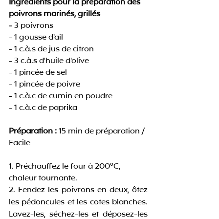
Ingrédients pour la préparation des 
poivrons marinés, grillés
- 
3 poivrons
- 1 gousse d'ail
- 1 c.à.s de jus de citron
- 3 c.à.s d'huile d'olive
- 1 pincée de sel
- 1 pincée de poivre
- 1 c.à.c de cumin en poudre
- 1 c.à.c de paprika 
Préparation :
 15 min de préparation / 
Facile
1. Préchauffez le four à 200°C, 
chaleur tournante.
2. Fendez les poivrons en deux, ôtez 
les pédoncules et les cotes blanches. 
Lavez-les, séchez-les et déposez-les 